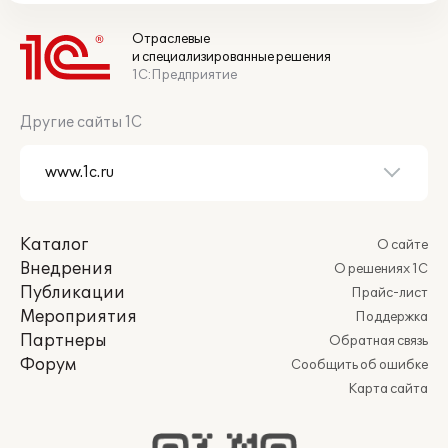
Отраслевые
и специализированные решения
1С:Предприятие
Другие сайты 1С
Каталог
О сайте
Внедрения
О решениях 1С
Публикации
Прайс-лист
Мероприятия
Поддержка
Партнеры
Обратная связь
Форум
Сообщить об ошибке
Карта сайта