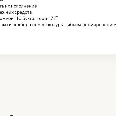
к.
ь их исполнение.
ежных средств.
ммой "1C:Бухгалтерия 7.7".
иска и подбора номенклатуры, гибким формированием