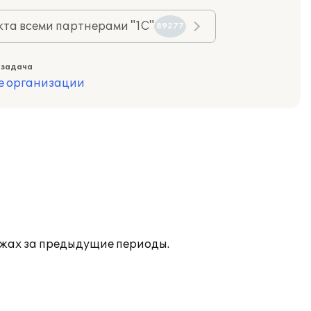
та всеми партнерами "1С"
89277
 задача
е организации
ажах за предыдущие периоды.