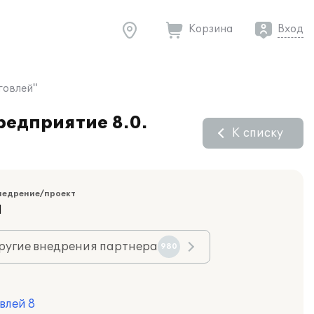
Корзина
Вход
говлей"
редприятие 8.0.
К списку
недрение/проект
Я
ругие внедрения партнера
980
влей 8