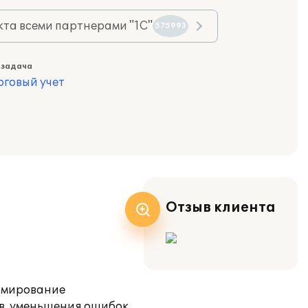
та всеми партнерами "1С"
575993
 задача
оговый учет
Отзыв клиента
ормирование
ов, уменьшения ошибок