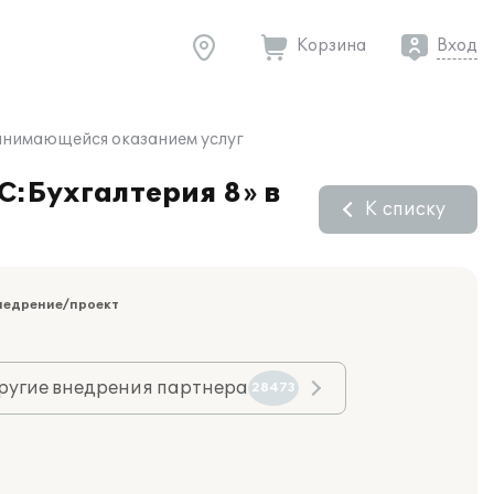
Корзина
Вход
занимающейся оказанием услуг
С:Бухгалтерия 8» в
К списку
недрение/проект
ругие внедрения партнера
28473