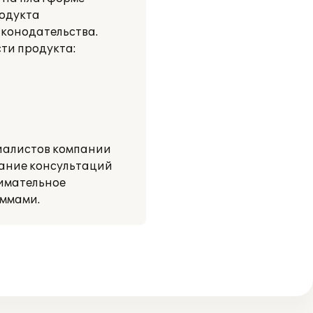
родукта
аконодательства.
ти продукта:
иалистов компании
зание консультаций
нимательное
аммами.