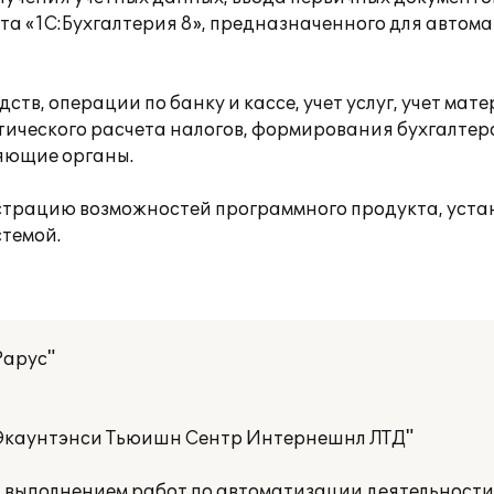
а «1С:Бухгалтерия 8», предназначенного для автом
тв, операции по банку и кассе, учет услуг, учет мат
ического расчета налогов, формирования бухгалтер
ряющие органы.
страцию возможностей программного продукта, уста
стемой.
Рарус"
Экаунтэнси Тьюишн Сентр Интернешнл ЛТД"
а выполнением работ по автоматизации деятельност