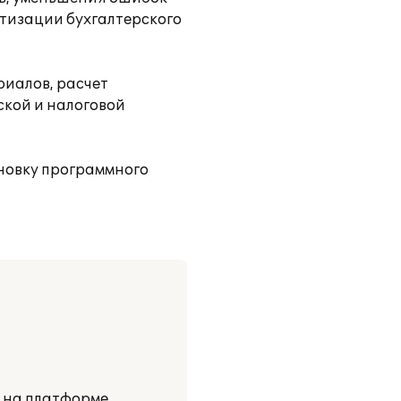
атизации бухгалтерского
ериалов, расчет
ской и налоговой
новку программного
и на платформе