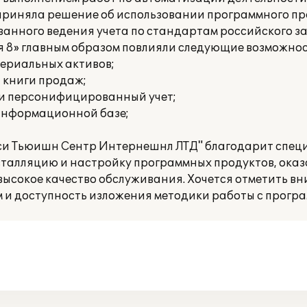
приняла решение об использовании программного п
ованного ведения учета по стандартам российского з
я 8» главным образом повлияли следующие возможнос
териальных активов;
и книги продаж;
 и персонифицированный учет;
 информационной базе;
си Тьюишн Сентр Интернешнл ЛТД" благодарит спец
сталляцию и настройку программных продуктов, ока
ысокое качество обслуживания. Хочется отметить в
 и доступность изложения методики работы с прогр