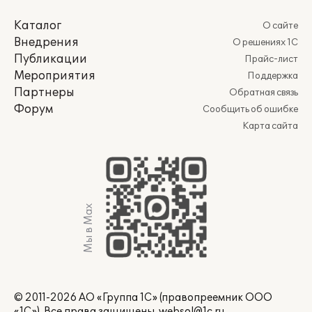
Каталог
О сайте
Внедрения
О решениях 1С
Публикации
Прайс-лист
Мероприятия
Поддержка
Партнеры
Обратная связь
Форум
Сообщить об ошибке
Карта сайта
Мы в Max
© 2011-2026 АО «Группа 1С» (правопреемник ООО
«1С»). Все права защищены.
websol@1c.ru