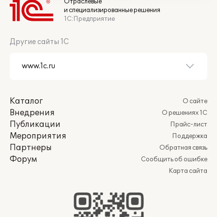
Отраслевые
и специализированные решения
1С:Предприятие
Другие сайты 1С
Каталог
О сайте
Внедрения
О решениях 1С
Публикации
Прайс-лист
Мероприятия
Поддержка
Партнеры
Обратная связь
Форум
Сообщить об ошибке
Карта сайта