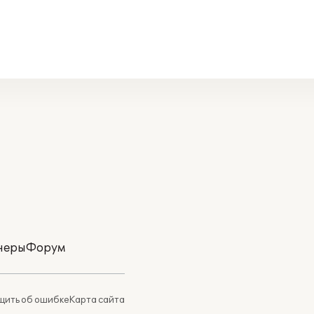
неры
Форум
ить об ошибке
Карта сайта