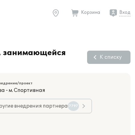
Корзина
Вход
и, занимающейся
К списку
недрение/проект
ва - м. Спортивная
ругие внедрения партнера
7797