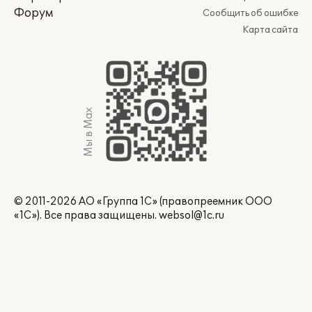
Форум
Сообщить об ошибке
Карта сайта
Мы в Max
© 2011-2026 АО «Группа 1С» (правопреемник ООО
«1С»). Все права защищены.
websol@1c.ru