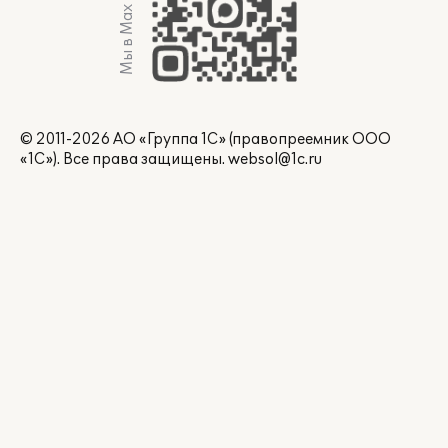
Мы в Max
© 2011-2026 АО «Группа 1С» (правопреемник ООО
«1С»). Все права защищены.
websol@1c.ru