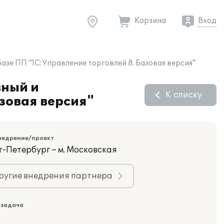
Корзина
Вход
зе ПП "1С:Управление торговлей 8. Базовая версия"
вный и
К списку
азовая версия"
недрение/проект
т-Петербург – м. Московская
ругие внедрения партнера
 задача