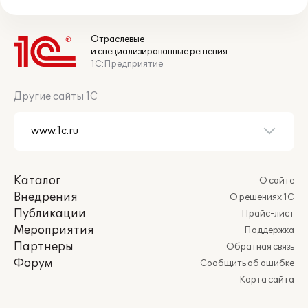
Отраслевые
и специализированные решения
1С:Предприятие
Другие сайты 1С
Каталог
О сайте
Внедрения
О решениях 1С
Публикации
Прайс-лист
Мероприятия
Поддержка
Партнеры
Обратная связь
Форум
Сообщить об ошибке
Карта сайта