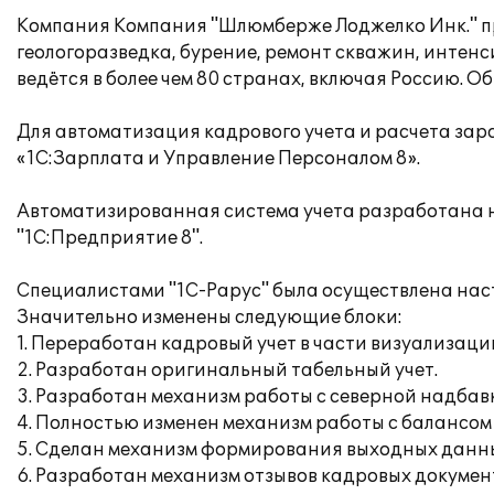
Компания Компания "Шлюмберже Лоджелко Инк." пр
геологоразведка, бурение, ремонт скважин, интен
ведётся в более чем 80 странах, включая Россию. О
Для автоматизация кадрового учета и расчета за
«1С:Зарплата и Управление Персоналом 8».
Автоматизированная система учета разработана н
"1С:Предприятие 8".
Специалистами "1С-Рарус" была осуществлена нас
Значительно изменены следующие блоки:
1. Переработан кадровый учет в части визуализаци
2. Разработан оригинальный табельный учет.
3. Разработан механизм работы с северной надбав
4. Полностью изменен механизм работы с балансом о
5. Сделан механизм формирования выходных данных
6. Разработан механизм отзывов кадровых документ