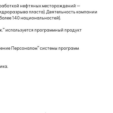
зработкой нефтяных месторождений —
гидроразрыва пласта). Деятельность компании
(более 140 национальностей).
." используется программный продукт
ление Персоналом" системы программ
ика.