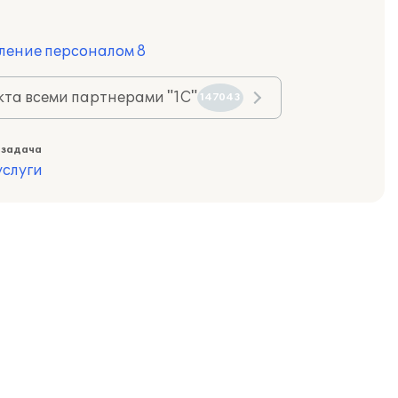
ление персоналом 8
та всеми партнерами "1С"
147043
 задача
слуги