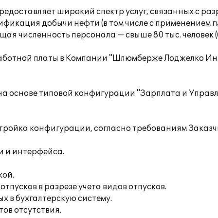
едоставляет широкий спектр услуг, связанных с ра
сификация добычи нефти (в том числе с применением 
бщая численность персонала — свыше 80 тыс. человек 
работной платы в Компании "Шлюмберже Лоджелко Инк
а основе типовой конфигурации "Зарплата и Управ
тройка конфигурации, согласно требованиям Заказч
и и интерфейса.
кой.
тпусков в разрезе учета видов отпусков.
 в бухгалтерскую систему.
ов отсутствия.