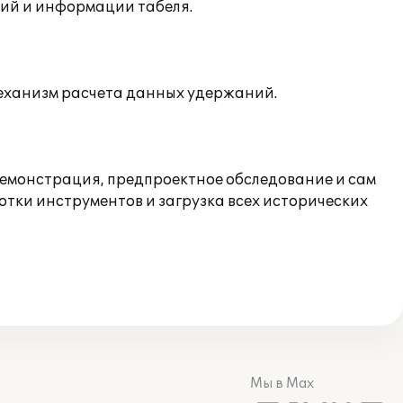
ний и информации табеля.
механизм расчета данных удержаний.
 демонстрация, предпроектное обследование и сам
отки инструментов и загрузка всех исторических
Мы в Max