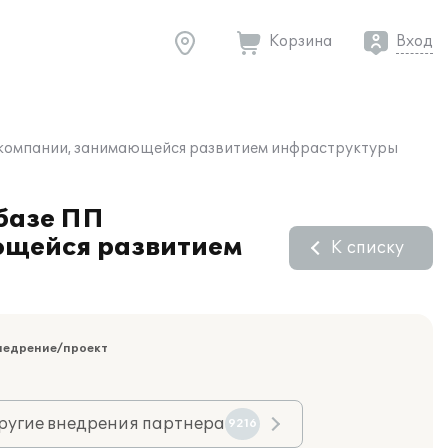
Корзина
Вход
в компании, занимающейся развитием инфраструктуры
 базе ПП
ющейся развитием
К списку
недрение/проект
ругие внедрения партнера
9216