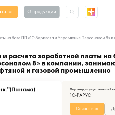
аталог
О продукции
аты на базе ПП «1С:Зарплата и Управление Персоналом 8» 
 и расчета заработной платы на
рсоналом 8» в компании, занима
фтяной и газовой промышленно
к."(Панама)
Партнер, осуществивший в
1С-РАРУС
Связаться
Д