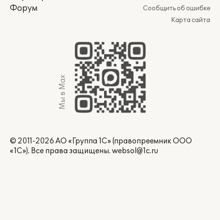
Форум
Сообщить об ошибке
Карта сайта
Мы в Max
© 2011-2026 АО «Группа 1С» (правопреемник ООО
«1С»). Все права защищены.
websol@1c.ru