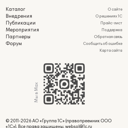
Каталог
О сайте
Внедрения
О решениях 1С
Публикации
Прайс-лист
Мероприятия
Поддержка
Партнеры
Обратная связь
Форум
Сообщить об ошибке
Карта сайта
Мы в Max
© 2011-2026 АО «Группа 1С» (правопреемник ООО
«1С»). Все права защищены.
websol@1c.ru