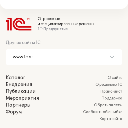
Отраслевые
и специализированные решения
1С:Предприятие
Другие сайты 1С
Каталог
О сайте
Внедрения
О решениях 1С
Публикации
Прайс-лист
Мероприятия
Поддержка
Партнеры
Обратная связь
Форум
Сообщить об ошибке
Карта сайта