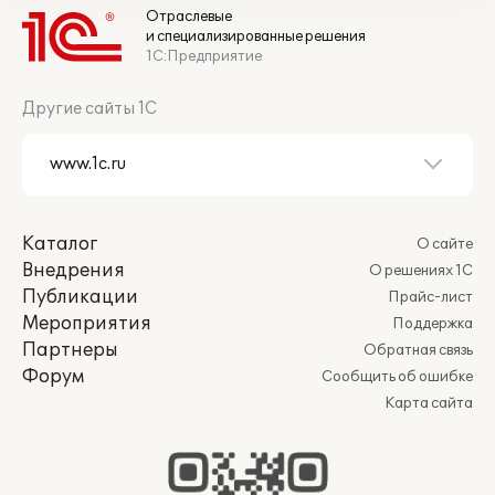
Отраслевые
и специализированные решения
1С:Предприятие
Другие сайты 1С
Каталог
О сайте
Внедрения
О решениях 1С
Публикации
Прайс-лист
Мероприятия
Поддержка
Партнеры
Обратная связь
Форум
Сообщить об ошибке
Карта сайта