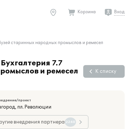
Корзина
Вход
Музей старинных народных промыслов и ремесел
Бухгалтерия 7.7
ромыслов и ремесел
К списку
недрение/проект
вгород, пл. Революции
ругие внедрения партнера
2240