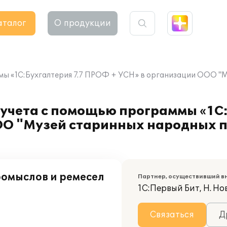
аталог
О продукции
мы «1С:Бухгалтерия 7.7 ПРОФ + УСН» в организации ООО "
учета с помощью программы «1С:
О "Музей старинных народных п
омыслов и ремесел
Партнер, осуществивший в
1С:Первый Бит, Н. Но
Связаться
Д