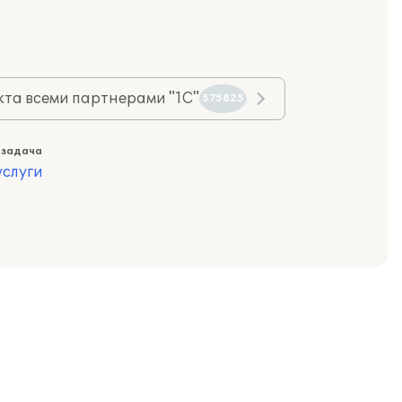
та всеми партнерами "1С"
575825
 задача
слуги