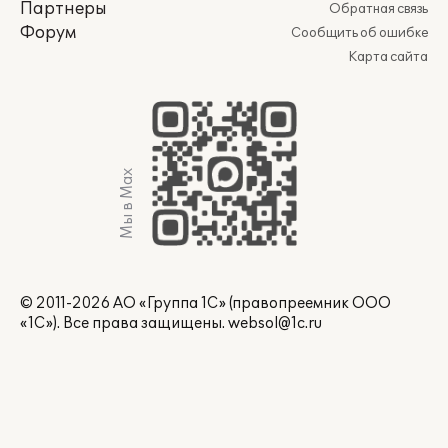
Партнеры
Обратная связь
Форум
Сообщить об ошибке
Карта сайта
Мы в Max
© 2011-2026 АО «Группа 1С» (правопреемник ООО
«1С»). Все права защищены.
websol@1c.ru