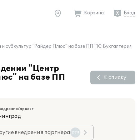
Корзина
Вход
и субкультур "Райдер Плюс" на базе ПП "1С:Бухгалтерия
ждении "Центр
люс" на базе ПП
К списку
недрение/проект
ининград
ругие внедрения партнера
2311