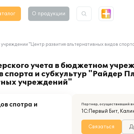
аталог
О продукции
 учреждении "Центр развития альтернативных видов спорта 
ерского учета в бюджетном учре
 спорта и субкультур "Райдер П
етных учреждений"
ов спотра и
Партнер, осуществивший в
1С:Первый Бит, Кал
Связаться
Д