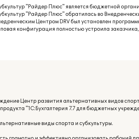
субкультур "Райдер Плюс" является бюджетной орга
убкультур "Райдер Плюс" обратилась во Внедренческ
Внедренческим Центром DRV был установлен программ
Типовая конфигурация полностью устроила заказчика,
дение Центр развития альтернативных видов спорт
продукта "1С:Бухгалтерия 7.7 для бюджетных учрежд
льтернативные виды спорта и субкультуры.
сть грамотно и эффективно организовать рабочий п