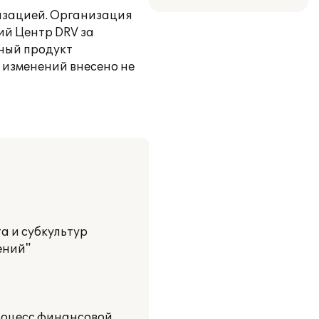
низацией. Организация
ий Центр DRV за
ный продукт
 изменений внесено не
а и субкультур
ений"
роцесс финансовой