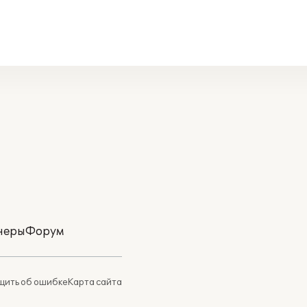
неры
Форум
ить об ошибке
Карта сайта