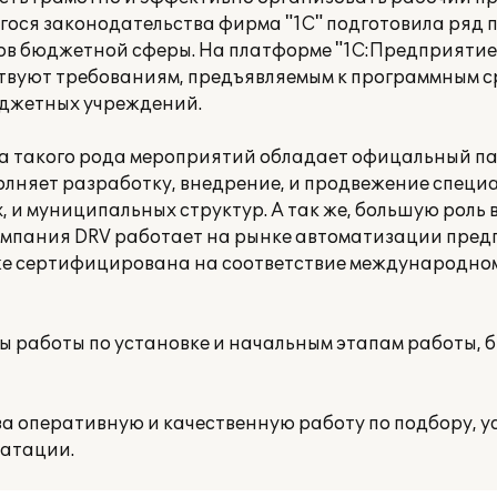
гося законодательства фирма "1С" подготовила ряд 
в бюджетной сферы. На платформе "1С:Предприятие 
твуют требованиям, предъявляемым к программным с
юджетных учреждений.
а такого рода мероприятий обладает офицальный па
олняет разработку, внедрение, и продвежение спец
 и муниципальных структур. А так же, большую роль 
омпания DRV работает на рынке автоматизации пред
к же сертифицирована на соответствие международно
 работы по установке и начальным этапам работы, 
а оперативную и качественную работу по подбору, у
уатации.