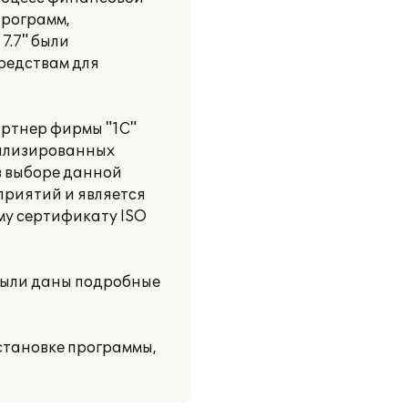
программ,
7.7" были
редствам для
ртнер фирмы "1С"
иализированных
в выборе данной
приятий и является
му сертификату ISO
были даны подробные
становке программы,