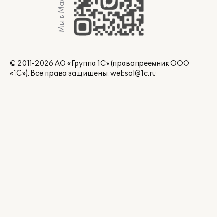
Мы в Max
© 2011-2026 АО «Группа 1С» (правопреемник ООО
«1С»). Все права защищены.
websol@1c.ru