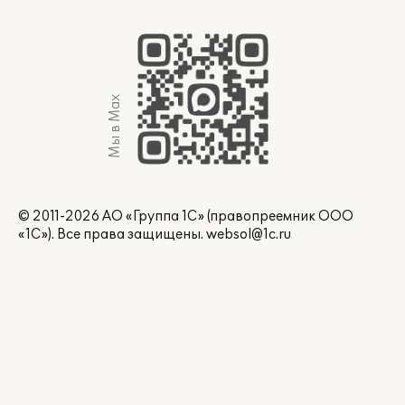
Мы в Max
© 2011-2026 АО «Группа 1С» (правопреемник ООО
«1С»). Все права защищены.
websol@1c.ru