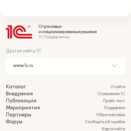
Отраслевые
и специализированные решения
1С:Предприятие
Другие сайты 1С
Каталог
О сайте
Внедрения
О решениях 1С
Публикации
Прайс-лист
Мероприятия
Поддержка
Партнеры
Обратная связь
Форум
Сообщить об ошибке
Карта сайта