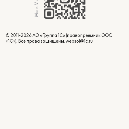
Мы в Max
© 2011-2026 АО «Группа 1С» (правопреемник ООО
«1С»). Все права защищены.
websol@1c.ru