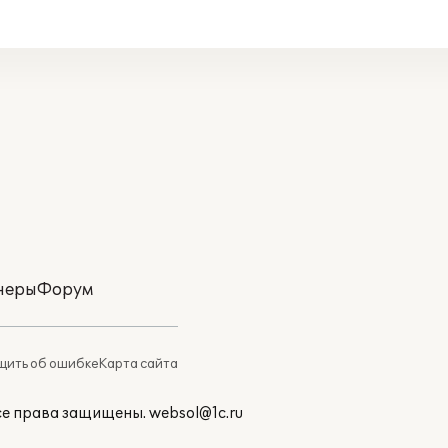
неры
Форум
ить об ошибке
Карта сайта
Все права защищены.
websol@1c.ru