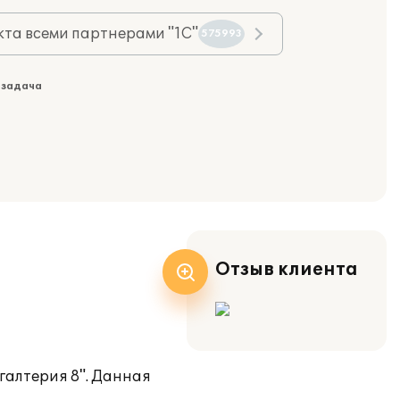
та всеми партнерами "1С"
575993
 задача
Отзыв клиента
галтерия 8". Данная