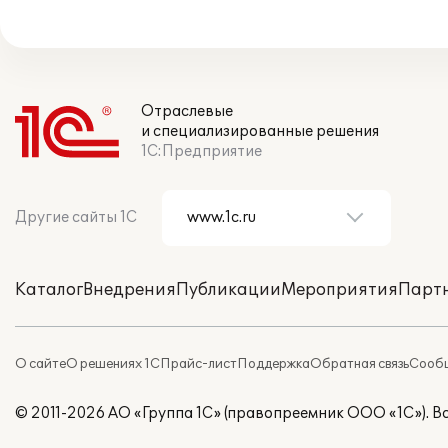
Отраслевые
и специализированные решения
1С:Предприятие
Другие сайты 1С
Каталог
Внедрения
Публикации
Мероприятия
Парт
О сайте
О решениях 1С
Прайс-лист
Поддержка
Обратная связь
Сообщ
© 2011-2026 АО «Группа 1С» (правопреемник ООО «1С»). 