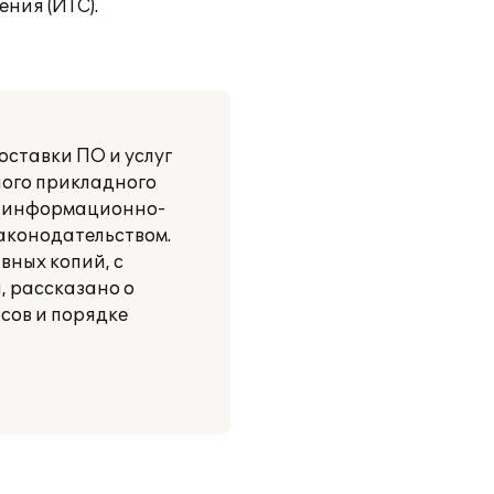
ния (ИТС).
оставки ПО и услуг
ного прикладного
я информационно-
аконодательством.
вных копий, с
, рассказано о
сов и порядке