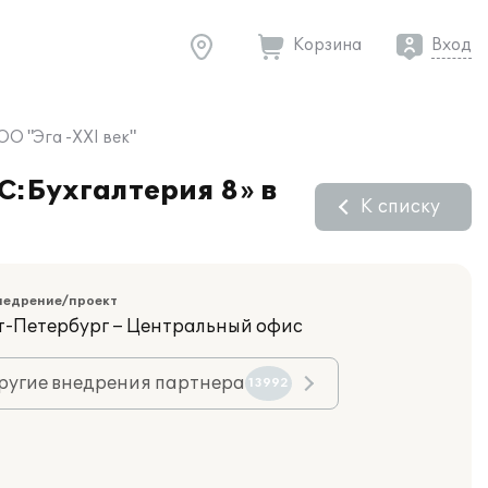
Корзина
Вход
О "Эга -XXI век"
C:Бухгалтерия 8» в
К списку
недрение/проект
кт-Петербург – Центральный офис
ругие внедрения партнера
13992