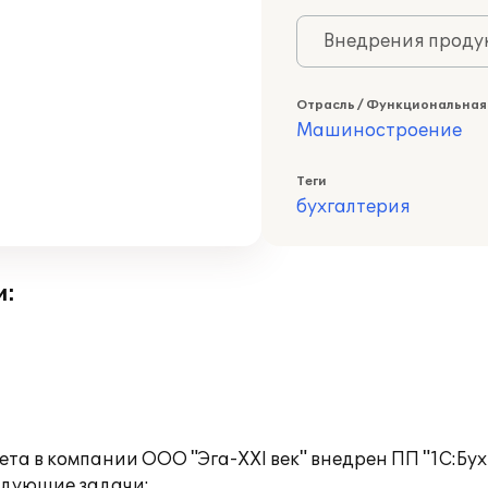
Внедрения продук
Отрасль / Функциональная
Машиностроение
Теги
бухгалтерия
и:
ета в компании ООО "Эга-XXI век" внедрен ПП "1С:Бух
едующие задачи: