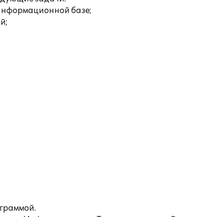
 информационной базе;
й;
;
ограммой.