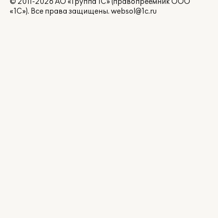
© 2011-2026 АО «Группа 1С» (правопреемник ООО
«1С»). Все права защищены.
websol@1c.ru