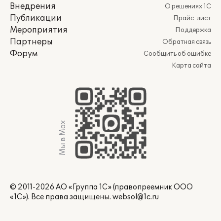
Внедрения
О решениях 1С
Публикации
Прайс-лист
Мероприятия
Поддержка
Партнеры
Обратная связь
Форум
Сообщить об ошибке
Карта сайта
Мы в Max
© 2011-2026 АО «Группа 1С» (правопреемник ООО
«1С»). Все права защищены.
websol@1c.ru