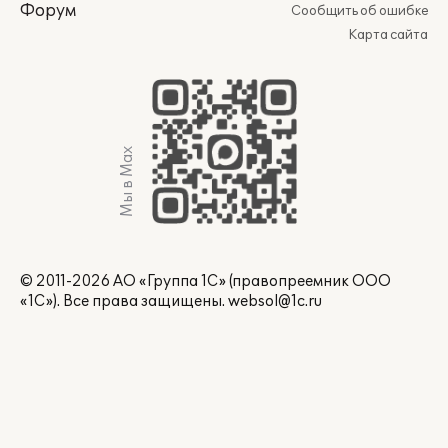
Форум
Сообщить об ошибке
Карта сайта
Мы в Max
© 2011-2026 АО «Группа 1С» (правопреемник ООО
«1С»). Все права защищены.
websol@1c.ru