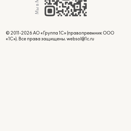
Мы в Max
© 2011-2026 АО «Группа 1С» (правопреемник ООО
«1С»). Все права защищены.
websol@1c.ru