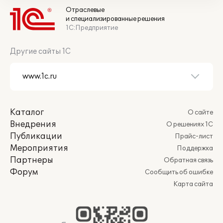
Отраслевые
и специализированные решения
1С:Предприятие
Другие сайты 1С
Каталог
О сайте
Внедрения
О решениях 1С
Публикации
Прайс-лист
Мероприятия
Поддержка
Партнеры
Обратная связь
Форум
Сообщить об ошибке
Карта сайта