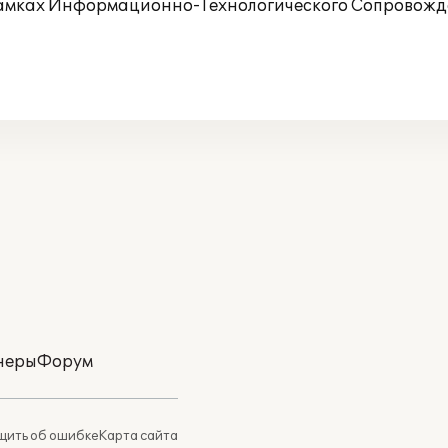
рамках Информационно-Технологического Сопровожде
неры
Форум
ить об ошибке
Карта сайта