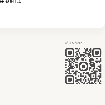
ния (ИТС).
Мы в Max