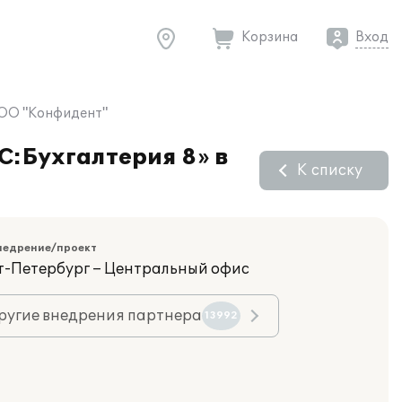
Корзина
Вход
ООО "Конфидент"
C:Бухгалтерия 8» в
К списку
недрение/проект
кт-Петербург – Центральный офис
ругие внедрения партнера
13992