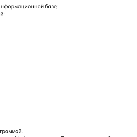
 информационной базе;
й;
;
ограммой.