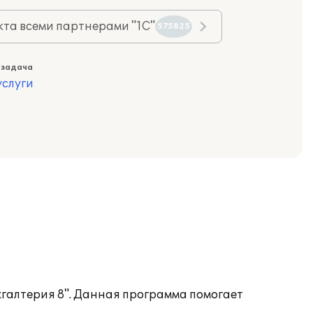
та всеми партнерами "1С"
575825
 задача
слуги
хгалтерия 8". Данная программа помогает