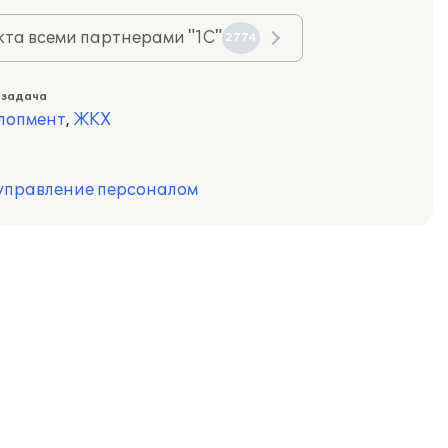
та всеми партнерами "1С"
2774
 задача
лопмент
,
ЖКХ
управление персоналом