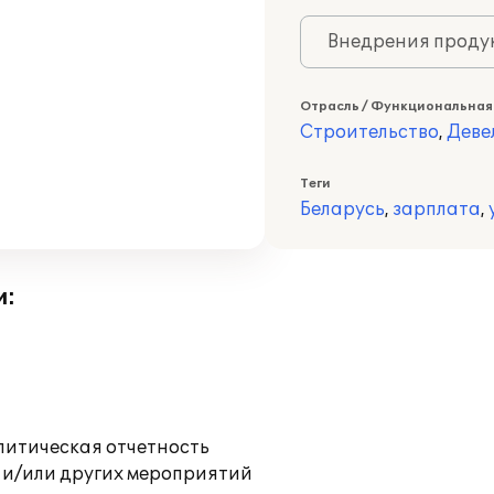
Внедрения продук
Отрасль / Функциональная
Строительство
,
Деве
Теги
Беларусь
,
зарплата
,
и:
литическая отчетность
 и/или других мероприятий