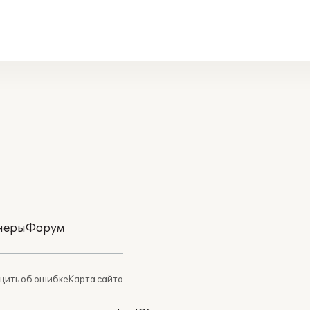
неры
Форум
ить об ошибке
Карта сайта