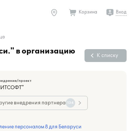
Корзина
Вход
ца
си." в организацию
К списку
недрение/проект
ЭЛИТСОФТ"
ругие внедрения партнера
134
ление персоналом 8 для Беларуси