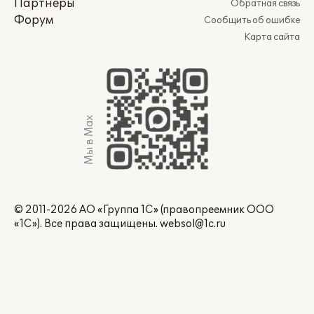
Партнеры
Обратная связь
Форум
Сообщить об ошибке
Карта сайта
Мы в Max
© 2011-2026 АО «Группа 1С» (правопреемник ООО
«1С»). Все права защищены.
websol@1c.ru