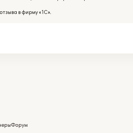
отзыва в фирму «1С».
неры
Форум