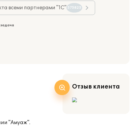
та всеми партнерами "1С"
575825
 задача
Отзыв клиента
нии "Амуаж".