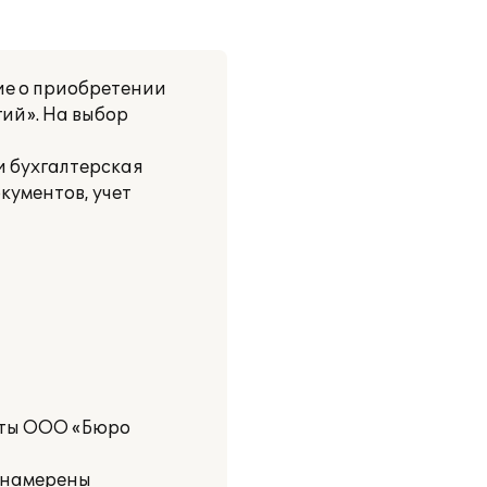
ие о приобретении
гий». На выбор
и бухгалтерская
кументов, учет
сты ООО «Бюро
 намерены