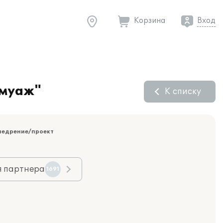
Корзина
Вход
Амуаж"
К списку
недрение/проект
я партнера
1691