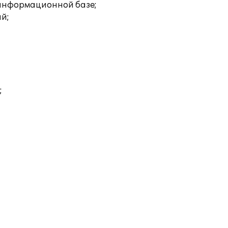
 информационной базе;
ий;
;