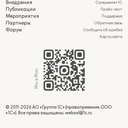
Внедрения
О решениях 1С
Публикации
Прайс-лист
Мероприятия
Поддержка
Партнеры
Обратная связь
Форум
Сообщить об ошибке
Карта сайта
Мы в Max
© 2011-2026 АО «Группа 1С» (правопреемник ООО
«1С»). Все права защищены.
websol@1c.ru