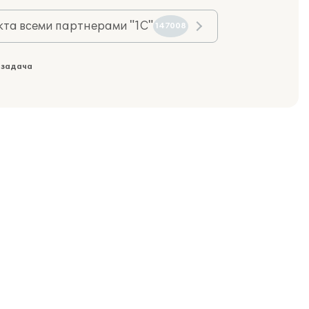
та всеми партнерами "1С"
147008
 задача