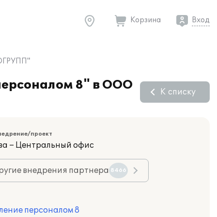
Корзина
Вход
ТОГРУПП"
персоналом 8" в ООО
К списку
недрение/проект
ва – Центральный офис
ругие внедрения партнера
8466
ление персоналом 8