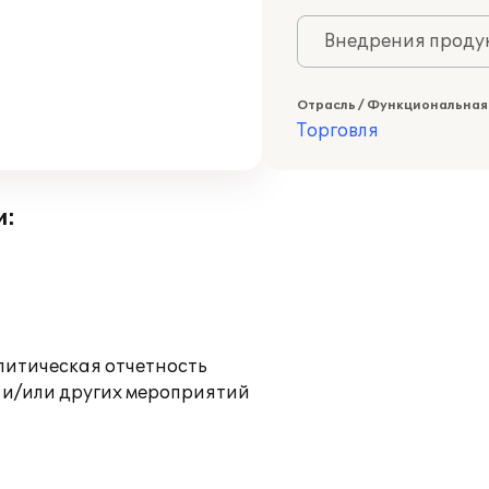
Внедрения продук
Отрасль / Функциональная
Торговля
и:
литическая отчетность
 и/или других мероприятий