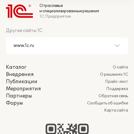
Отраслевые
и специализированные решения
1С:Предприятие
Другие сайты 1С
Каталог
О сайте
Внедрения
О решениях 1С
Публикации
Прайс-лист
Мероприятия
Поддержка
Партнеры
Обратная связь
Форум
Сообщить об ошибке
Карта сайта