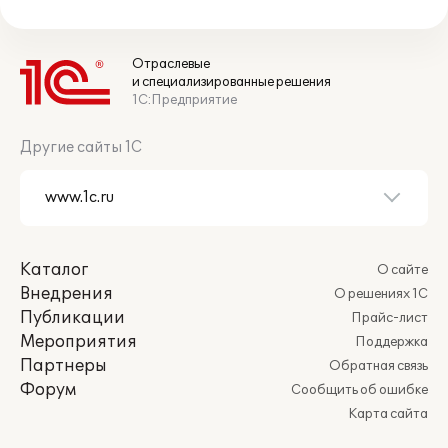
Отраслевые
и специализированные решения
1С:Предприятие
Другие сайты 1С
Каталог
О сайте
Внедрения
О решениях 1С
Публикации
Прайс-лист
Мероприятия
Поддержка
Партнеры
Обратная связь
Форум
Сообщить об ошибке
Карта сайта