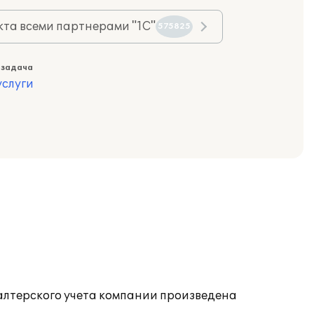
та всеми партнерами "1С"
575825
 задача
слуги
алтерского учета компании произведена