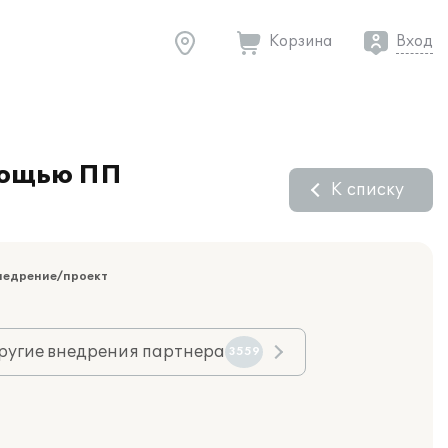
Корзина
Вход
омощью ПП
К списку
недрение/проект
ругие внедрения партнера
3559