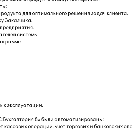
ты:
продукта для оптимального решения задач клиента.
ку Заказчика.
 предприятия.
ателей системы.
рограмме:
ь к эксплуатации.
С:Бухгалтерия 8» были автоматизированы:
т кассовых операций, учет торговых и банковских опе