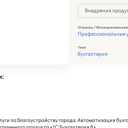
Внедрения продук
Отрасль / Функциональная
Профессиональные у
Теги
бухгалтерия
и:
уги по благоустройству города. Автоматизация бухг
раммного продукта «1С:Бухгалтерия 8».