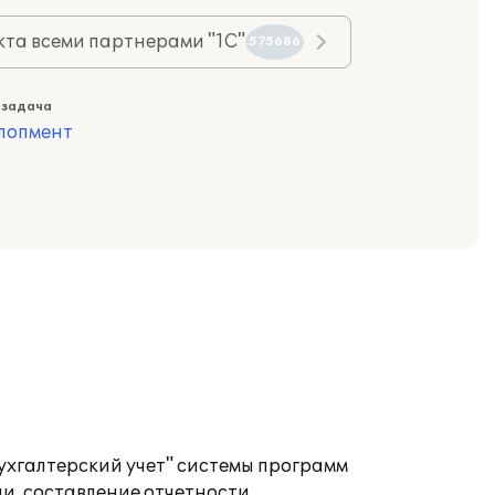
та всеми партнерами "1С"
575686
 задача
лопмент
ухгалтерский учет" системы программ
и, составление отчетности.