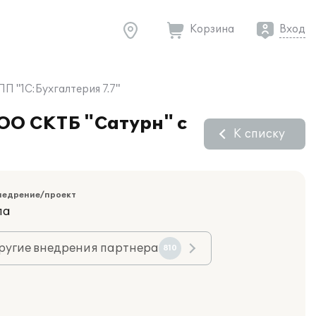
Корзина
Вход
П "1С:Бухгалтерия 7.7"
ООО СКТБ "Сатурн" с
К списку
недрение/проект
ла
ругие внедрения партнера
810