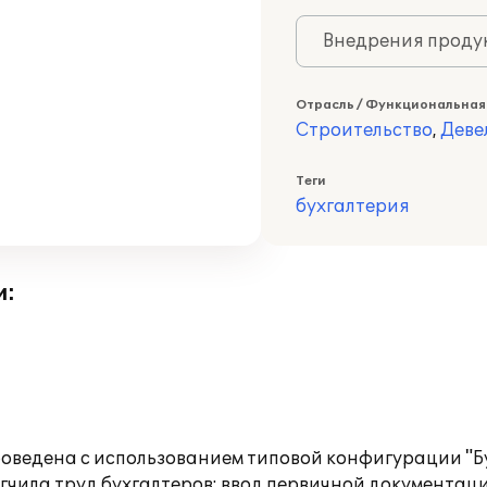
Внедрения продук
Отрасль / Функциональная
Строительство
,
Деве
Теги
бухгалтерия
и:
оведена с использованием типовой конфигурации "Б
гчила труд бухгалтеров: ввод первичной документаци