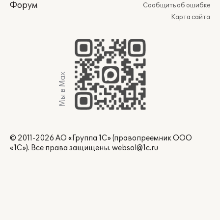
Форум
Сообщить об ошибке
Карта сайта
Мы в Max
© 2011-2026 АО «Группа 1С» (правопреемник ООО
«1С»). Все права защищены.
websol@1c.ru