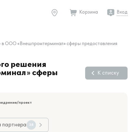
Корзина
Вход
 8» в ООО «Внешпромтерминал» сферы предоставления
ого решения
рминал» сферы
К списку
недрение/проект
я партнера
38