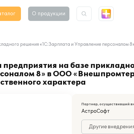
аталог
О продукции
икладного решения «1С:Зарплата и Управление персоналом
а предприятия на базе прикладн
рсоналом 8» в ООО «Внешпромте
дственного характера
Партнер, осуществивший в
АстроСофт
Другие внедрени