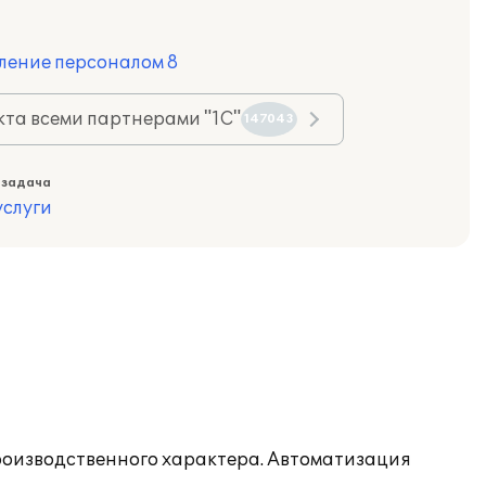
ление персоналом 8
та всеми партнерами "1С"
147043
 задача
слуги
оизводственного характера. Автоматизация