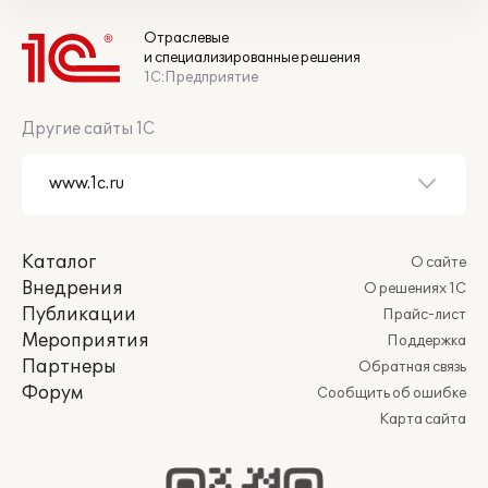
Отраслевые
и специализированные решения
1С:Предприятие
Другие сайты 1С
Каталог
О сайте
Внедрения
О решениях 1С
Публикации
Прайс-лист
Мероприятия
Поддержка
Партнеры
Обратная связь
Форум
Сообщить об ошибке
Карта сайта