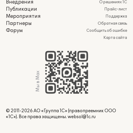
Внедрения
О решениях 1С
Публикации
Прайс-лист
Мероприятия
Поддержка
Партнеры
Обратная связь
Форум
Сообщить об ошибке
Карта сайта
Мы в Max
© 2011-2026 АО «Группа 1С» (правопреемник ООО
«1С»). Все права защищены.
websol@1c.ru