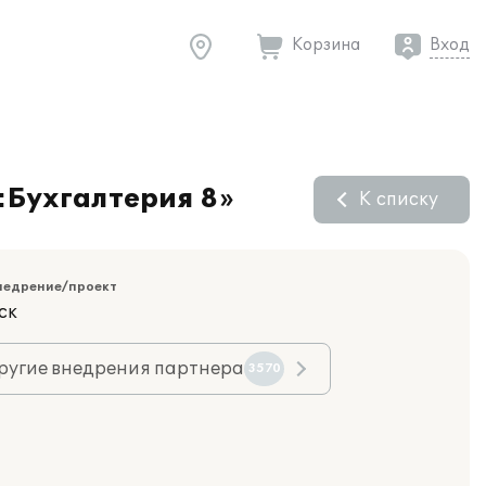
Корзина
Вход
:Бухгалтерия 8»
К списку
недрение/проект
ск
ругие внедрения партнера
3570