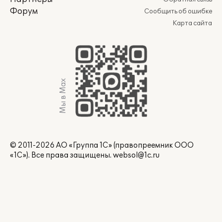
Форум
Сообщить об ошибке
Карта сайта
Мы в Max
© 2011-2026 АО «Группа 1С» (правопреемник ООО
«1С»). Все права защищены.
websol@1c.ru