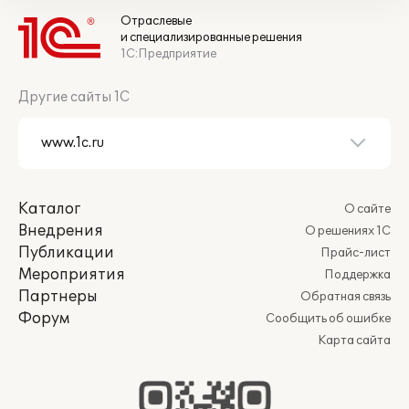
Отраслевые
и специализированные решения
1С:Предприятие
Другие сайты 1С
Каталог
О сайте
Внедрения
О решениях 1С
Публикации
Прайс-лист
Мероприятия
Поддержка
Партнеры
Обратная связь
Форум
Сообщить об ошибке
Карта сайта