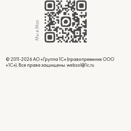
Мы в Max
© 2011-2026 АО «Группа 1С» (правопреемник ООО
«1С»). Все права защищены.
websol@1c.ru