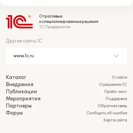
Отраслевые
и специализированные решения
1С:Предприятие
Другие сайты 1С
Каталог
О сайте
Внедрения
О решениях 1С
Публикации
Прайс-лист
Мероприятия
Поддержка
Партнеры
Обратная связь
Форум
Сообщить об ошибке
Карта сайта