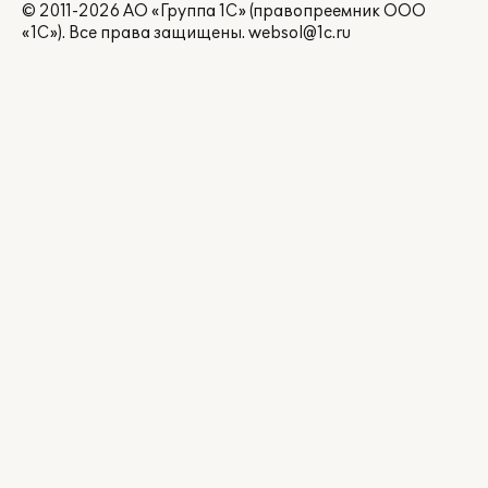
© 2011-2026 АО «Группа 1С» (правопреемник ООО
«1С»). Все права защищены.
websol@1c.ru