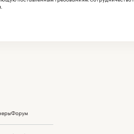
ающую поставленным требованиям. Сотрудничество 
.
неры
Форум