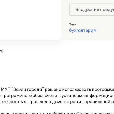
Внедрения продук
Теги
бухгалтерия
и:
МУП "Земли города" решено использовать программны
е программного обеспечения, установке информационн
чных данных. Проведена демонстрация правильной ра