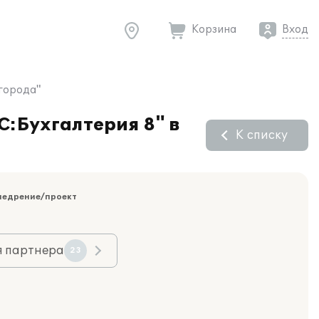
Корзина
Вход
 города"
С:Бухгалтерия 8" в
К списку
недрение/проект
я партнера
23