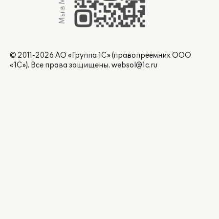
Мы в Max
© 2011-2026 АО «Группа 1С» (правопреемник ООО
«1С»). Все права защищены.
websol@1c.ru