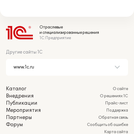
Отраслевые
и специализированные решения
1С:Предприятие
Другие сайты 1С
Каталог
О сайте
Внедрения
О решениях 1С
Публикации
Прайс-лист
Мероприятия
Поддержка
Партнеры
Обратная связь
Форум
Сообщить об ошибке
Карта сайта