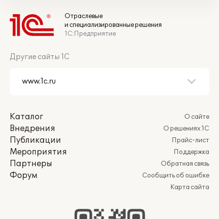
Отраслевые
и специализированные решения
1С:Предприятие
Другие сайты 1С
Каталог
О сайте
Внедрения
О решениях 1С
Публикации
Прайс-лист
Мероприятия
Поддержка
Партнеры
Обратная связь
Форум
Сообщить об ошибке
Карта сайта